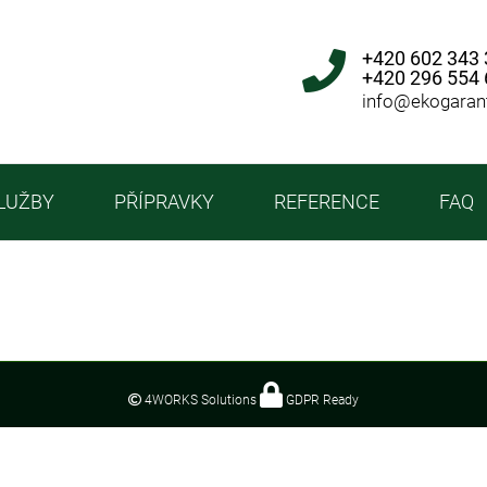
+420 602 343
+420 296 554
info@ekogaran
LUŽBY
PŘÍPRAVKY
REFERENCE
FAQ
4WORKS Solutions
GDPR Ready