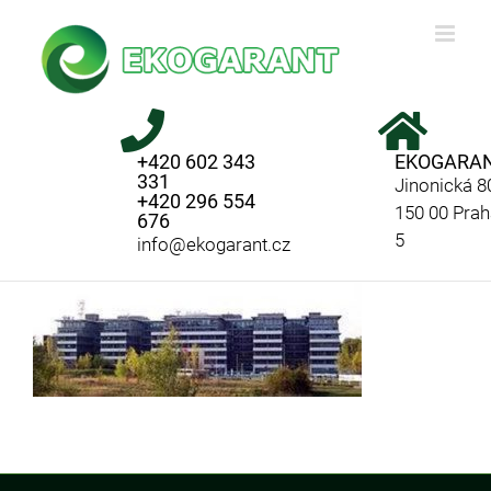
Skip
to
content
+420 602 343
EKOGARA
331
Jinonická 8
+420 296 554
150 00 Prah
676
5
info@ekogarant.cz